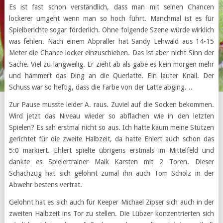
Es ist fast schon verständlich, dass man mit seinen Chancen
lockerer umgeht wenn man so hoch führt. Manchmal ist es für
Spielberichte sogar förderlich. Ohne folgende Szene würde wirklich
was fehlen. Nach einem Abpraller hat Sandy Lehwald aus 14-15
Meter die Chance locker einzuschieben. Das ist aber nicht Sinn der
Sache. Viel zu langweilig. Er zieht ab als gäbe es kein morgen mehr
und hämmert das Ding an die Querlatte. Ein lauter Knall. Der
Schuss war so heftig, dass die Farbe von der Latte abging. ..
Zur Pause musste leider A. raus. Zuviel auf die Socken bekommen.
Wird jetzt das Niveau wieder so abflachen wie in den letzten
Spielen? Es sah erstmal nicht so aus. Ich hatte kaum meine Stutzen
gerichtet für die zweite Halbzeit, da hatte Ehlert auch schon das
5:0 markiert. Ehlert spielte übrigens erstmals im Mittelfeld und
dankte es Spielertrainer Maik Karsten mit 2 Toren. Dieser
Schachzug hat sich gelohnt zumal ihn auch Tom Scholz in der
Abwehr bestens vertrat.
Gelohnt hat es sich auch für Keeper Michael Zipser sich auch in der
zweiten Halbzeit ins Tor zu stellen. Die Lübzer konzentrierten sich