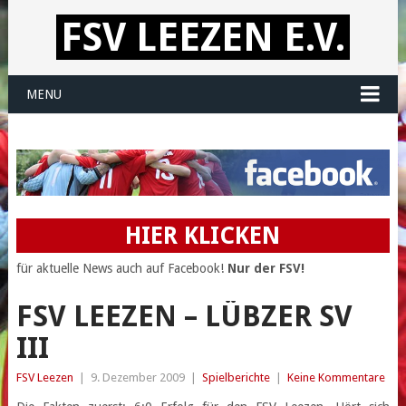
FSV LEEZEN E.V.
MENU
HIER KLICKEN
für aktuelle News auch auf Facebook!
Nur der FSV!
FSV LEEZEN – LÜBZER SV
III
FSV Leezen
|
9. Dezember 2009
|
Spielberichte
|
Keine Kommentare