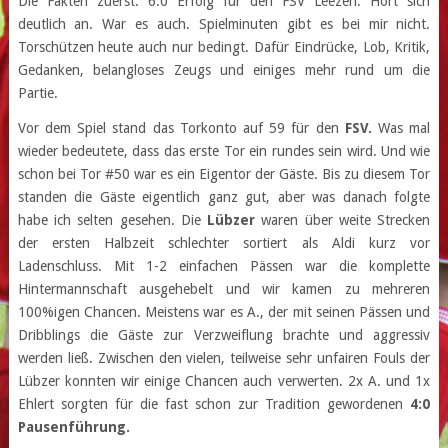
Die Fakten zuerst: 6:0 Erfolg für den FSV Leezen. Hört sich
deutlich an. War es auch. Spielminuten gibt es bei mir nicht.
Torschützen heute auch nur bedingt. Dafür Eindrücke, Lob, Kritik,
Gedanken, belangloses Zeugs und einiges mehr rund um die
Partie.
Vor dem Spiel stand das Torkonto auf 59 für den
FSV.
Was mal
wieder bedeutete, dass das erste Tor ein rundes sein wird. Und wie
schon bei Tor #50 war es ein Eigentor der Gäste. Bis zu diesem Tor
standen die Gäste eigentlich ganz gut, aber was danach folgte
habe ich selten gesehen. Die
Lübzer
waren über weite Strecken
der ersten Halbzeit schlechter sortiert als Aldi kurz vor
Ladenschluss. Mit 1-2 einfachen Pässen war die komplette
Hintermannschaft ausgehebelt und wir kamen zu mehreren
100%igen Chancen. Meistens war es A., der mit seinen Pässen und
Dribblings die Gäste zur Verzweiflung brachte und aggressiv
werden ließ. Zwischen den vielen, teilweise sehr unfairen Fouls der
Lübzer konnten wir einige Chancen auch verwerten. 2x A. und 1x
Ehlert sorgten für die fast schon zur Tradition gewordenen
4:0
Pausenführung.