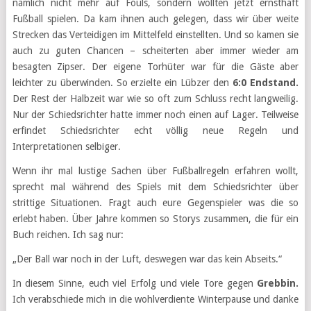
nämlich nicht mehr auf Fouls, sondern wollten jetzt ernsthaft
Fußball spielen. Da kam ihnen auch gelegen, dass wir über weite
Strecken das Verteidigen im Mittelfeld einstellten. Und so kamen sie
auch zu guten Chancen – scheiterten aber immer wieder am
besagten Zipser. Der eigene Torhüter war für die Gäste aber
leichter zu überwinden. So erzielte ein Lübzer den
6:0 Endstand.
Der Rest der Halbzeit war wie so oft zum Schluss recht langweilig.
Nur der Schiedsrichter hatte immer noch einen auf Lager. Teilweise
erfindet Schiedsrichter echt völlig neue Regeln und
Interpretationen selbiger.
Wenn ihr mal lustige Sachen über Fußballregeln erfahren wollt,
sprecht mal während des Spiels mit dem Schiedsrichter über
strittige Situationen. Fragt auch eure Gegenspieler was die so
erlebt haben. Über Jahre kommen so Storys zusammen, die für ein
Buch reichen. Ich sag nur:
„Der Ball war noch in der Luft, deswegen war das kein Abseits.“
In diesem Sinne, euch viel Erfolg und viele Tore gegen
Grebbin.
Ich verabschiede mich in die wohlverdiente Winterpause und danke