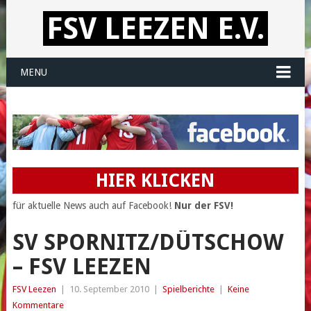
FSV LEEZEN E.V.
MENU
HIER KLICKEN
für aktuelle News auch auf Facebook!
Nur der FSV!
SV SPORNITZ/DÜTSCHOW
– FSV LEEZEN
FSV Leezen
|
10. September 2010
|
Spielberichte
|
Keine
Kommentare