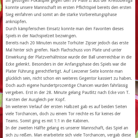
Im gestrigen Pokalspiel gegen den SV Plate II aus der Kreisoberliga
konnte unsere Mannschaft im ersten Pflichtspiel bereits den ersten
Sieg einfahren und somit an die starke Vorbereitungsphase
anknüpfen.
Durch kämpferischen Einsatz konnte man den Favoriten dieses
Spiels in der Nachspielzeit bezwingen.
Bereits nach 20 Minuten musste Torhüter Zipser jedoch das erste
Mal hinter sich greifen. Nach Flachschuss von Plate und unter
Einwirkung der Platzverhältnisse wurde der Ball unerreichbar in die
Ecke gelenkt. Besonders in der Anfangsphase des Spiels war die
Plater Führung gerechtfertigt. Auf Leezener Seite konnte man
glücklich sein, nicht schon ein weiteres Gegentor kassiert zu haben.
Doch auch eigene hundertprozentige Chancen wurden fahrlässig
vergeben. Erst in der 28. Minute gelang Pautlitz nach Ecke von T.
Karsten der Ausgleich per Kopf.
Im weiteren Verlauf der ersten Halbzeit gab es auf beiden Seiten
viele Torchancen, doch zu einem Tor reichte es für keines der
Teams. Somit ging es mit 1:1 in die Kabinen.
In der zweiten Hälfte gelang es unserer Mannschaft, das Spiel an
sich zu reißen. Man erarbeitete sich viele Torchancen, vergab diese