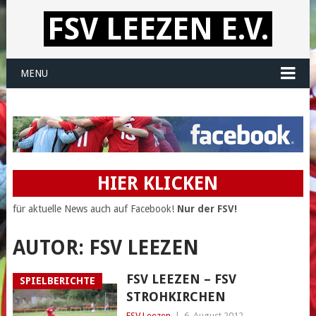
FSV LEEZEN E.V.
MENU
HIER KLICKEN
für aktuelle News auch auf Facebook!
Nur der FSV!
AUTOR:
FSV LEEZEN
FSV LEEZEN – FSV
SPIELBERICHTE
STROHKIRCHEN
FSV Leezen
|
6. August 2012