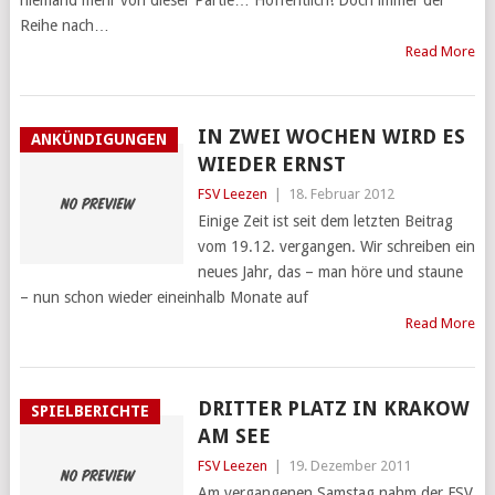
niemand mehr von dieser Partie… Hoffentlich! Doch immer der
Reihe nach…
Read More
IN ZWEI WOCHEN WIRD ES
ANKÜNDIGUNGEN
WIEDER ERNST
FSV Leezen
|
18. Februar 2012
Einige Zeit ist seit dem letzten Beitrag
vom 19.12. vergangen. Wir schreiben ein
neues Jahr, das – man höre und staune
– nun schon wieder eineinhalb Monate auf
Read More
DRITTER PLATZ IN KRAKOW
SPIELBERICHTE
AM SEE
FSV Leezen
|
19. Dezember 2011
Am vergangenen Samstag nahm der FSV