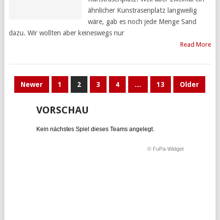
ähnlicher Kunstrasenplatz langweilig
wäre, gab es noch jede Menge Sand
dazu. Wir wollten aber keineswegs nur
Read More
BEITRAGSNAVIGATION
Newer
1
2
3
4
…
13
Older
VORSCHAU